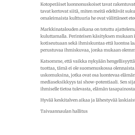
Kotoperäiset luonnonuskoiset tavat rakentuva
tavat kertovat siitä, miten meitä edeltävät suk
omaleimaista kulttuuria he ovat välittäneet
Markkinatalouden aikana on totuttu ajattelema
kuluttamalla. Perinteisen käsityksen mukaan 
kotiseutuaan sekä ihmiskuntaa että luontoa l
perustuvaa ihmiskuvaa, jonka mukaan olemm
Katsomme, että vaikka nykyään hengellisyyttä 
tuottaa, tämä ei ole suomenuskossa olennaista. 
uskomuksina, jotka ovat osa luontevaa elämänk
mediaseksikkyys tai show-potentiaali. Sen sija
ihmiselle tietoa tulevasta, elämän tasapainost
Hyvää keskitalven aikaa ja lähestyvää laskiaist
Taivaannaulan hallitus