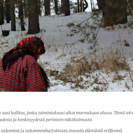
le uusi hallitus, jonka toimintakausi alkoi marraskuun alussa. Tämä teks
suudesta ja henkisyydestä perinteen näkökulmasta.
a uskontoa ja uskonnonharjoitusta muusta elämästä erillisenä