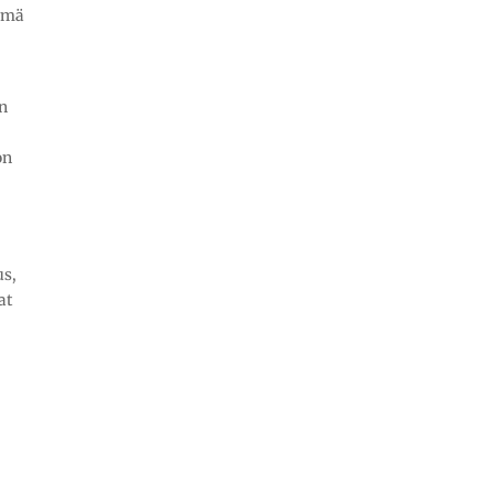
Nämä
an
on
us,
at