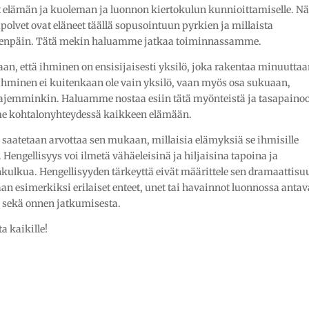
t elämän ja kuoleman ja luonnon kiertokulun kunnioittamiselle. 
upolvet ovat eläneet täällä sopusointuun pyrkien ja millaista
 eteenpäin. Tätä mekin haluamme jatkaa toiminnassamme.
an, että ihminen on ensisijaisesti yksilö, joka rakentaa minuutta
ihminen ei kuitenkaan ole vain yksilö, vaan myös osa sukuaan,
aajemminkin. Haluamme nostaa esiin tätä myönteistä ja tasapaino
e kohtalonyhteydessä kaikkeen elämään.
saatetaan arvottaa sen mukaan, millaisia elämyksiä se ihmisille
Hengellisyys voi ilmetä vähäeleisinä ja hiljaisina tapoina ja
ulkua. Hengellisyyden tärkeyttä eivät määrittele sen dramaattisu
an esimerkiksi erilaiset enteet, unet tai havainnot luonnossa antav
a sekä onnen jatkumisesta.
a kaikille!