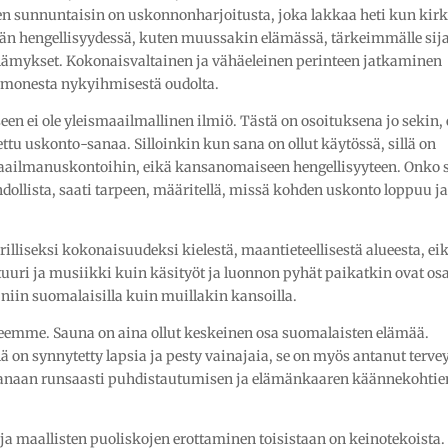
 sunnuntaisin on uskonnonharjoitusta, joka lakkaa heti kun kirk
kyään hengellisyydessä, kuten muussakin elämässä, tärkeimmälle sija
 elämykset. Kokonaisvaltainen ja vähäeleinen perinteen jatkaminen
 monesta nykyihmisestä oudolta.
en ei ole yleismaailmallinen ilmiö. Tästä on osoituksena jo sekin, 
ettu uskonto-sanaa. Silloinkin kun sana on ollut käytössä, sillä on
maailmanuskontoihin, eikä kansanomaiseen hengellisyyteen. Onko s
llista, saati tarpeen, määritellä, missä kohden uskonto loppuu j
erilliseksi kokonaisuudeksi kielestä, maantieteellisestä alueesta, ei
lttuuri ja musiikki kuin käsityöt ja luonnon pyhät paikatkin ovat os
niin suomalaisilla kuin muillakin kansoilla.
eemme. Sauna on aina ollut keskeinen osa suomalaisten elämää.
ä on synnytetty lapsia ja pesty vainajaia, se on myös antanut tervey
anaan runsaasti puhdistautumisen ja elämänkaaren käännekohtie
ja maallisten puoliskojen erottaminen toisistaan on keinotekoista.