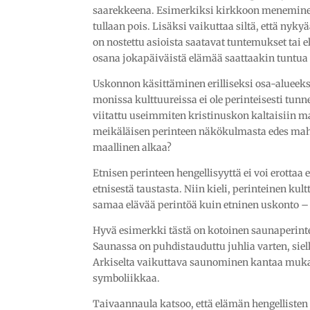
saarekkeena. Esimerkiksi kirkkoon meneminen
tullaan pois. Lisäksi vaikuttaa siltä, että ny
on nostettu asioista saatavat tuntemukset tai
osana jokapäiväistä elämää saattaakin tuntua
Uskonnon käsittäminen erilliseksi osa-alueekse
monissa kulttuureissa ei ole perinteisesti tunn
viitattu useimmiten kristinuskon kaltaisiin 
meikäläisen perinteen näkökulmasta edes mahdo
maallinen alkaa?
Etnisen perinteen hengellisyyttä ei voi erottaa 
etnisestä taustasta. Niin kieli, perinteinen ku
samaa elävää perintöä kuin etninen uskonto – 
Hyvä esimerkki tästä on kotoinen saunaperint
Saunassa on puhdistauduttu juhlia varten, siell
Arkiselta vaikuttava saunominen kantaa muk
symboliikkaa.
Taivaannaula katsoo, että elämän hengellisten 