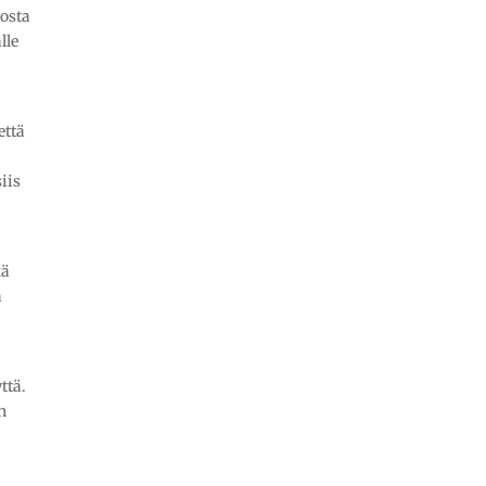
osta
lle
että
iis
a
kä
a
ttä.
n