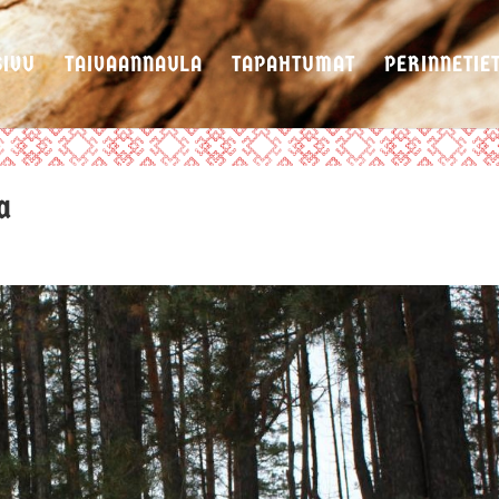
SIVU
TAIVAANNAULA
TAPAHTUMAT
PERINNETIE
a