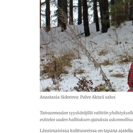
Anastasia Sidorova: Palve Aktaši salus
Taivaannaulan syyskäräjillä valittiin yhdistyksel
esittelee uuden hallituksen ajatuksia uskonnolli
Länsimaisissa kulttuureissa on tapana ajatell