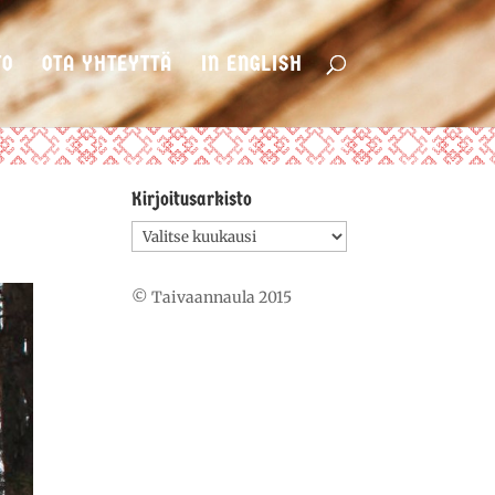
TO
OTA YHTEYTTÄ
IN ENGLISH
Kirjoitusarkisto
Kirjoitusarkisto
© Taivaannaula 2015