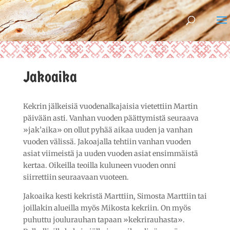
Jakoaika
Kekrin jälkeisiä vuodenalkajaisia vietettiin Martin
päivään asti. Vanhan vuoden päättymistä seuraava
»jak’aika» on ollut pyhää aikaa uuden ja vanhan
vuoden välissä. Jakoajalla tehtiin vanhan vuoden
asiat viimeistä ja uuden vuoden asiat ensimmäistä
kertaa. Oikeilla teoilla kuluneen vuoden onni
siirrettiin seuraavaan vuoteen.
Jakoaika kesti kekristä Marttiin, Simosta Marttiin tai
joillakin alueilla myös Mikosta kekriin. On myös
puhuttu joulurauhan tapaan »kekrirauhasta».