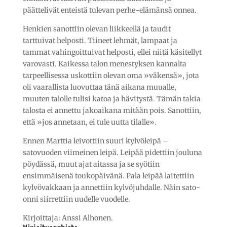
päättelivät enteistä tulevan perhe-elämänsä onnea.
Henkien sanottiin olevan liikkeellä ja taudit
tarttuivat helposti. Tiineet lehmät, lampaat ja
tammat vahingoittuivat helposti, ellei niitä käsitellyt
varovasti. Kaikessa talon menestyksen kannalta
tarpeellisessa uskottiin olevan oma »väkensä», jota
oli vaarallista luovuttaa tänä aikana muualle,
muuten talolle tulisi katoa ja hävitystä. Tämän takia
talosta ei annettu jakoaikana mitään pois. Sanottiin,
että »jos annetaan, ei tule uutta tilalle».
Ennen Marttia leivottiin suuri kylvöleipä –
satovuoden viimeinen leipä. Leipää pidettiin jouluna
pöydässä, muut ajat aitassa ja se syötiin
ensimmäisenä toukopäivänä. Pala leipää laitettiin
kylvövakkaan ja annettiin kylvöjuhdalle. Näin sato-
onni siirrettiin uudelle vuodelle.
Kirjoittaja: Anssi Alhonen.