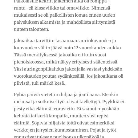
Palkollisille kekrin jälkeinen aika oli römppä-,
runtu- eli kissaviikko tai omaviikko. Nimensä
mukaisesti se oli palkollisten lomaa ennen uuden
palveluksen alkamista ja mahdollista siirtymistä
uuteen talouteen.
Jakoaikaa tarvittiin tasaamaan aurinkovuoden ja
kuuvuoden väliin jäävä noin 12 vuorokauden aukko.
Tässä merkityksessä jakoaika oli kuin vuosi
pienoiskoossa, mikä näkyy erityisesti sääenteissä.
Yksi auringonpilkahdus jakoajalla vastasi yhdeksän
vuorokauden poutaa sydänkesällä. Jos jakoaikana oli
pilvistä, tuli märkä kesä.
Pyhiä päiviä vietettiin hiljaa ja joutilaana. Etenkin
meluisat ja sotkuiset työt olivat kiellettyjä. Pyykkiä ei
pesty eikä eläimiä teurastettu. Ei saanut myöskään
kehrätä tai keriä lampaita, muuten susi repisi
eläimiä. Sopivia hiljaisia töitä olivat esimerkiksi
verkkojen ja rysien kunnostaminen. Pojat ja tytöt
ennustivat tulevan puolisonsa ulkonäköä ja