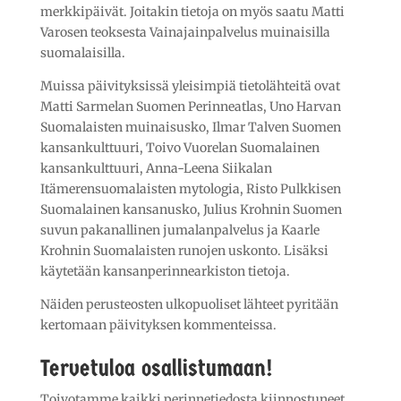
merkkipäivät. Joitakin tietoja on myös saatu Matti
Varosen teoksesta Vainajainpalvelus muinaisilla
suomalaisilla.
Muissa päivityksissä yleisimpiä tietolähteitä ovat
Matti Sarmelan Suomen Perinneatlas, Uno Harvan
Suomalaisten muinaisusko, Ilmar Talven Suomen
kansankulttuuri, Toivo Vuorelan Suomalainen
kansankulttuuri, Anna-Leena Siikalan
Itämerensuomalaisten mytologia, Risto Pulkkisen
Suomalainen kansanusko, Julius Krohnin Suomen
suvun pakanallinen jumalanpalvelus ja Kaarle
Krohnin Suomalaisten runojen uskonto. Lisäksi
käytetään kansanperinnearkiston tietoja.
Näiden perusteosten ulkopuoliset lähteet pyritään
kertomaan päivityksen kommenteissa.
Tervetuloa osallistumaan!
Toivotamme kaikki perinnetiedosta kiinnostuneet