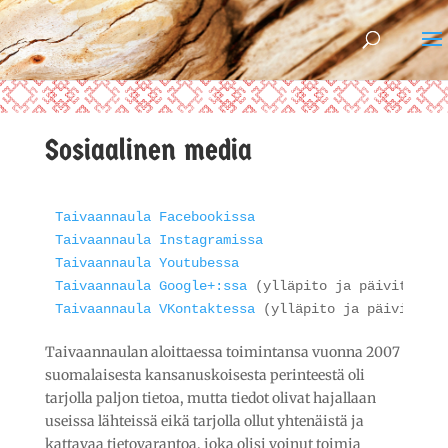
Sosiaalinen media
Taivaannaula Facebookissa
Taivaannaula Instagramissa
Taivaannaula Youtubessa
Taivaannaula Google+:ssa
Taivaannaula VKontaktessa
 (ylläpito ja päivitykse
Taivaannaulan aloittaessa toimintansa vuonna 2007
suomalaisesta kansanuskoisesta perinteestä oli
tarjolla paljon tietoa, mutta tiedot olivat hajallaan
useissa lähteissä eikä tarjolla ollut yhtenäistä ja
kattavaa tietovarantoa, joka olisi voinut toimia