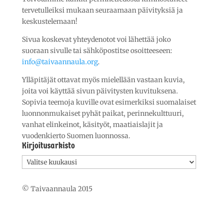
tervetulleiksi mukaan seuraamaan päivityksiä ja
keskustelemaan!
Sivua koskevat yhteydenotot voi lähettää joko
suoraan sivulle tai sähköpostitse osoitteeseen:
info@taivaannaula.org
.
Ylläpitäjät ottavat myös mielellään vastaan kuvia,
joita voi käyttää sivun päivitysten kuvituksena.
Sopivia teemoja kuville ovat esimerkiksi suomalaiset
luonnonmukaiset pyhät paikat, perinnekulttuuri,
vanhat elinkeinot, käsityöt, maatiaislajit ja
vuodenkierto Suomen luonnossa.
Kirjoitusarkisto
Kirjoitusarkisto
© Taivaannaula 2015