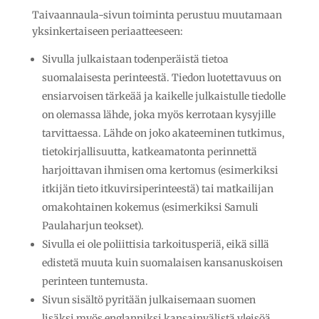
Taivaannaula-sivun toiminta perustuu muutamaan
yksinkertaiseen periaatteeseen:
Sivulla julkaistaan todenperäistä tietoa
suomalaisesta perinteestä. Tiedon luotettavuus on
ensiarvoisen tärkeää ja kaikelle julkaistulle tiedolle
on olemassa lähde, joka myös kerrotaan kysyjille
tarvittaessa. Lähde on joko akateeminen tutkimus,
tietokirjallisuutta, katkeamatonta perinnettä
harjoittavan ihmisen oma kertomus (esimerkiksi
itkijän tieto itkuvirsiperinteestä) tai matkailijan
omakohtainen kokemus (esimerkiksi Samuli
Paulaharjun teokset).
Sivulla ei ole poliittisia tarkoitusperiä, eikä sillä
edistetä muuta kuin suomalaisen kansanuskoisen
perinteen tuntemusta.
Sivun sisältö pyritään julkaisemaan suomen
lisäksi myös englanniksi kansainvälistä yleisöä