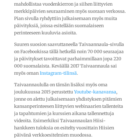
mahdollistaa vuodenkierron ja siihen liittyvien
merkkipäivien seuraaminen myös suoraan verkossa.
Pian sivulla ryhdyttiin julkaisemaan myös muita
päivityksiä, joissa esitellään suomalaiseen
perinteeseen kuuluvia asioita.
Suuren suosion saavuttaneella Taivaannaula-sivulla
on Facebookissa tällä hetkellä noin 70 000 seuraajaa
ja päivitykset tavoittavat parhaimmillaan jopa 220
000 suomalaista. Keväällä 2017 Taivaannaula sai
myös oman
Instagram-tilinsä
.
Taivaannaululla on tämän lisäksi myös oma
joulukuussa 2015 perustettu
Youtube-kanavansa
,
jonne on alettu julkaisemaan yhdistyksen pitämien
kansanperinteesen liittyvien webinaarien tallenteita
ja tapahtumien ja kurssien aikana tallennettuja
videoita. Esimerkiksi Taivaannaulan Hiisi-
hankkeen tuloksia on esitelty vuosittain Hiisien
päivänä verkkoesitelmien muodossa.