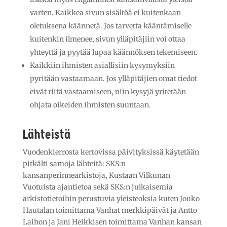
varten. Kaikkea sivun sisältöä ei kuitenkaan
oletuksena käännetä. Jos tarvetta kääntämiselle
kuitenkin ilmenee, sivun ylläpitäjiin voi ottaa
yhteyttä ja pyytää lupaa käännöksen tekemiseen.
Kaikkiin ihmisten asiallisiin kysymyksiin
pyritään vastaamaan. Jos ylläpitäjien omat tiedot
eivät riitä vastaamiseen, niin kysyjä yritetään
ohjata oikeiden ihmisten suuntaan.
Lähteistä
Vuodenkierrosta kertovissa päivityksissä käytetään
pitkälti samoja lähteitä: SKS:n
kansanperinnearkistoja, Kustaan Vilkunan
Vuotuista ajantietoa sekä SKS:n julkaisemia
arkistotietoihin perustuvia yleisteoksia kuten Jouko
Hautalan toimittama Vanhat merkkipäivät ja Antto
Laihon ja Jani Heikkisen toimittama Vanhan kansan