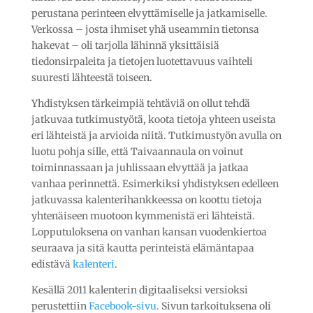
perustana perinteen elvyttämiselle ja jatkamiselle.
Verkossa – josta ihmiset yhä useammin tietonsa
hakevat – oli tarjolla lähinnä yksittäisiä
tiedonsirpaleita ja tietojen luotettavuus vaihteli
suuresti lähteestä toiseen.
Yhdistyksen tärkeimpiä tehtäviä on ollut tehdä
jatkuvaa tutkimustyötä, koota tietoja yhteen useista
eri lähteistä ja arvioida niitä. Tutkimustyön avulla on
luotu pohja sille, että Taivaannaula on voinut
toiminnassaan ja juhlissaan elvyttää ja jatkaa
vanhaa perinnettä. Esimerkiksi yhdistyksen edelleen
jatkuvassa kalenterihankkeessa on koottu tietoja
yhtenäiseen muotoon kymmenistä eri lähteistä.
Lopputuloksena on vanhan kansan vuodenkiertoa
seuraava ja sitä kautta perinteistä elämäntapaa
edistävä
kalenteri
.
Kesällä 2011 kalenterin digitaaliseksi versioksi
perustettiin
Facebook-sivu
. Sivun tarkoituksena oli