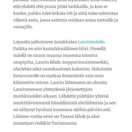
että ehdotti että puuta pitää tarkkailla, ja kun se
kuolee, pahka tulee leikata irti ja siitä tulee valmistaa
väkevä astia, jossa antimia voidaan antaa metsälle ja
vainajille.
Lepaalta jatkoimme Janakkalan
Laurinmäelle
.
Paikka on aito kantahämäläinen hiisi. Pienellä
mäellä on muun muassa museona toimiva
umpipiha, Laurin lähde, torpparimuistomerkki,
uhrilehto sekä rautakautinen kalmisto. Hakoisten
linnavuorelle on matkaa linnantietä vain noin
kilometrin verran. Laurin lähteeseen on uhrattu
Laurinmessun yhteydessä järjestettyjen
markkinoiden aikaan. Lähdettä pidetään yhtenä
merkittävimmistä hämäläisistä uhrilähteista ja sen
on säilynyt hyvässä kunnossa näihin päiviin asti.
Lähteen vanha nimi on Taaran lähde ja alue
tunnetaan vieläkin Tarinmaana.