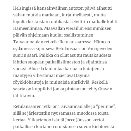
Helsingissä kansainvälinen autoton päivä aiheutti
vähän mutkia matkaan, kirjaimellisesti, mutta
lopulta keskustan ruuhkasta selvittiin matkalle kohti
Hämeenlinnaa. Maavallan vierailun ensimmäisen
päivän ohjelmaan kuului osallistuminen
Taivaannaulan retkelle Retulansaaressa. Hämeen
sydämessä sijaitseva Retulansaari on Vanajaveden
suurin saari. Paikka on ollut asuttu rautakaudesta
lähtien suopean paikallisilmaston ja sijaintinsa
vuoksi. Alueella laiduntaa karjaa ja katajien ja
mäntyjen vihertämät mäet ovat täynnä
röykkiöhautoja ja muinaisia uhrikiviä. Keskellä
saarta on kuppikivi jonka pintaan on tehty Otavan
tähtikuvio.
Retulansaaren retki on Taivaannaulalle jo “perinne”,
sillä se järjestettiin nyt samassa muodossa toista
kertaa. Ylikartanon isäntä Jocce Jönsson kertoi
paikallisen kartanon omistaneen suvun kiehtovista