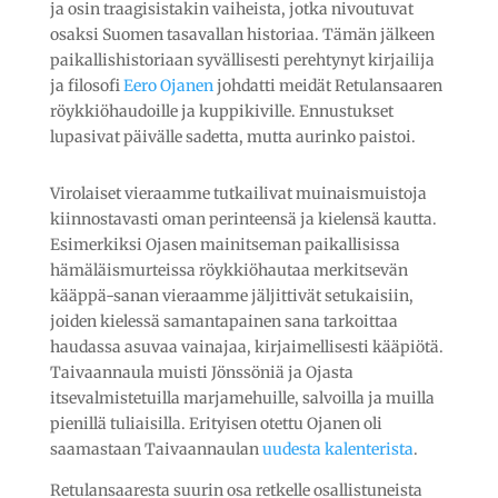
ja osin traagisistakin vaiheista, jotka nivoutuvat
osaksi Suomen tasavallan historiaa. Tämän jälkeen
paikallishistoriaan syvällisesti perehtynyt kirjailija
ja filosofi
Eero Ojanen
johdatti meidät Retulansaaren
röykkiöhaudoille ja kuppikiville. Ennustukset
lupasivat päivälle sadetta, mutta aurinko paistoi.
Virolaiset vieraamme tutkailivat muinaismuistoja
kiinnostavasti oman perinteensä ja kielensä kautta.
Esimerkiksi Ojasen mainitseman paikallisissa
hämäläismurteissa röykkiöhautaa merkitsevän
kääppä-sanan vieraamme jäljittivät setukaisiin,
joiden kielessä samantapainen sana tarkoittaa
haudassa asuvaa vainajaa, kirjaimellisesti kääpiötä.
Taivaannaula muisti Jönssöniä ja Ojasta
itsevalmistetuilla marjamehuille, salvoilla ja muilla
pienillä tuliaisilla. Erityisen otettu Ojanen oli
saamastaan Taivaannaulan
uudesta kalenterista
.
Retulansaaresta suurin osa retkelle osallistuneista