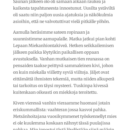
Saunan jälkeen olo oli samaan aikaan raukea ja
kaikesta tapahtuneesta innostunut. Uusilta ystäviltä
oli saatu niin paljon uusia ajatuksia ja näkökulmia
asioihin, että ne valvotuttivat vielä pitkälle yöhön.
Aamulla heräsimme sateen ropinaan ja
suunnistimme aamupalalle. Matka jatkui pian kohti
Lepaan Miekanhiontakiveä. Hetken seikkailemisen
jälkeen paikka löytyikin paikallisen oppaan
avustuksella. Vanhan mutkaisen tien reunassa on
pensaiden taakse peittyvä sammaleinen kivi, johon
on kuin miekalla viilletty syviä viiltoja. Jäljet ovat
eittämättä ihmisten tekemiä, mutta niiden alkuperä
tai tarkoitus on täysi mysteeri. Tuskinpa kivessä
kuitenkaan oikeasti on miekkoja teroitettu.
Kiven vieressä vanhin vieraamme huomasi jotain
eriskummallista: vaahteran jossa kasvoi pahka.
Metsänhoitajana vuosikymmenet työskennellyt mies
ei ole kuulemma koskaan nähnyt tässä puulajissa
pahkaa. Hän innostui tästä löydöstään siinä määrin,