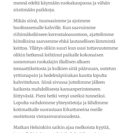
mennä edeltä käymään ruokakaupassa ja vähän
siistimään paikkoja.
Mikäs siinä, tuumasimme ja ajoimme
huoltoasemalle kahville. Kun saavuimme
riihimäkeläiseen kerrostaloasuntoon, ajattelimme
kiitollisina saavamme ehkä lautasellisen lämmintä
keittoa. Yllätys olikin suuri kun uusi tuttavuutemme
olikin hetkessä loihtinut paikalle kokonaisen
useamman ruokalajin illallisen alkaen
tomaattikeitosta ja kulkien siitä pääruuan, uutetun
yrttisnapsin ja hedelmäpiirakan kautta lopulta
kahvitteluun. Siinä sivussa juttelimme jälleen
kaikesta mahdollisesta kansanperinteeseen
liittyvästä. Pieni hetki venyi useiksi tunneiksi.
Lopulta vaihdoimme yhteystietoja ja lähdimme
kotimatkalle suorastaan liikuttuneina meille
osoitetusta vieraanvaraisuudesta.
Matkan Helsinkiin saikin ajaa melkoista kyytiä,