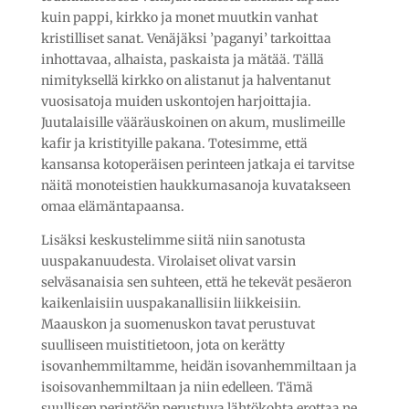
kuin pappi, kirkko ja monet muutkin vanhat
kristilliset sanat. Venäjäksi ’paganyi’ tarkoittaa
inhottavaa, alhaista, paskaista ja mätää. Tällä
nimityksellä kirkko on alistanut ja halventanut
vuosisatoja muiden uskontojen harjoittajia.
Juutalaisille vääräuskoinen on akum, muslimeille
kafir ja kristityille pakana. Totesimme, että
kansansa kotoperäisen perinteen jatkaja ei tarvitse
näitä monoteistien haukkumasanoja kuvatakseen
omaa elämäntapaansa.
Lisäksi keskustelimme siitä niin sanotusta
uuspakanuudesta. Virolaiset olivat varsin
selväsanaisia sen suhteen, että he tekevät pesäeron
kaikenlaisiin uuspakanallisiin liikkeisiin.
Maauskon ja suomenuskon tavat perustuvat
suulliseen muistitietoon, jota on kerätty
isovanhemmiltamme, heidän isovanhemmiltaan ja
isoisovanhemmiltaan ja niin edelleen. Tämä
suullisen perintöön perustuva lähtökohta erottaa ne