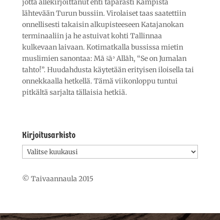
jotta allekirjoittanut ehti täpärästi Kampista
lähtevään Turun bussiin. Virolaiset taas saatettiin
onnellisesti takaisin alkupisteeseen Katajanokan
terminaaliin ja he astuivat kohti Tallinnaa
kulkevaan laivaan. Kotimatkalla bussissa mietin
muslimien sanontaa: Mā šāʾ Allāh, “Se on Jumalan
tahto!”. Huudahdusta käytetään erityisen iloisella tai
onnekkaalla hetkellä. Tämä viikonloppu tuntui
pitkältä sarjalta tällaisia hetkiä.
Kirjoitusarkisto
Kirjoitusarkisto
© Taivaannaula 2015