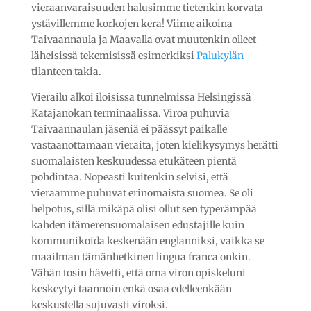
vieraanvaraisuuden halusimme tietenkin korvata
ystävillemme korkojen kera! Viime aikoina
Taivaannaula ja Maavalla ovat muutenkin olleet
läheisissä tekemisissä esimerkiksi
Palukylän
tilanteen takia.
Vierailu alkoi iloisissa tunnelmissa Helsingissä
Katajanokan terminaalissa. Viroa puhuvia
Taivaannaulan jäseniä ei päässyt paikalle
vastaanottamaan vieraita, joten kielikysymys herätti
suomalaisten keskuudessa etukäteen pientä
pohdintaa. Nopeasti kuitenkin selvisi, että
vieraamme puhuvat erinomaista suomea. Se oli
helpotus, sillä mikäpä olisi ollut sen typerämpää
kahden itämerensuomalaisen edustajille kuin
kommunikoida keskenään englanniksi, vaikka se
maailman tämänhetkinen lingua franca onkin.
Vähän tosin hävetti, että oma viron opiskeluni
keskeytyi taannoin enkä osaa edelleenkään
keskustella sujuvasti viroksi.