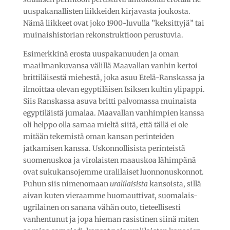
uuspakanallisten liikkeiden kirjavasta joukosta.
Nämä liikkeet ovat joko 1900-luvulla ”keksittyjä” tai
muinaishistorian rekonstruktioon perustuvia.
Esimerkkinä erosta uuspakanuuden ja oman
maailmankuvansa välillä Maavallan vanhin kertoi
brittiläisestä miehestä, joka asuu Etelä-Ranskassa ja
ilmoittaa olevan egyptiläisen Isiksen kultin ylipappi.
Siis Ranskassa asuva britti palvomassa muinaista
egyptiläistä jumalaa. Maavallan vanhimpien kanssa
oli helppo olla samaa mieltä siitä, että tällä ei ole
mitään tekemistä oman kansan perinteiden
jatkamisen kanssa. Uskonnollisista perinteistä
suomenuskoa ja virolaisten maauskoa lähimpänä
ovat sukukansojemme uralilaiset luonnonuskonnot.
Puhun siis nimenomaan
uralilaisista
kansoista, sillä
aivan kuten vieraamme huomauttivat, suomalais-
ugrilainen on sanana vähän outo, tieteellisesti
vanhentunut ja jopa hieman rasistinen siinä miten