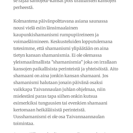
se rajaa samojedi-kansat pois uralilaisten kansojen
perheestä.
Kolmantena päivänpolttavana asiana saunassa
nousi vielä esiin länsimaalainen
kaupunkishamanismi rumpupiireineen ja
voimaeläimineen. Keskusteluiden lopputulemana
totesimme, että shamanismi ylipäätään on aina
tietyn kansan shamanismia. Ei ole olemassa
yleismaailmallista ”shamanismia” joka on irrallaan
kansojen paikallisista perinteistä ja yhteisöistä. Aito
shamaani on aina jonkin kansan shamaani. Jos
shamanismi halutaan jonain päivänä osaksi
vaikkapa Taivannaulan juhlan ohjelmaa, niin
mielestäni paras tapa siihen onkin kutsua
esimerkiksi tunguusien tai evenkien shamaani
kertomaan heikäläisistä perinteistä.
Uusshamanismi ei ole osa Taivannaannaulan
toimintaa.