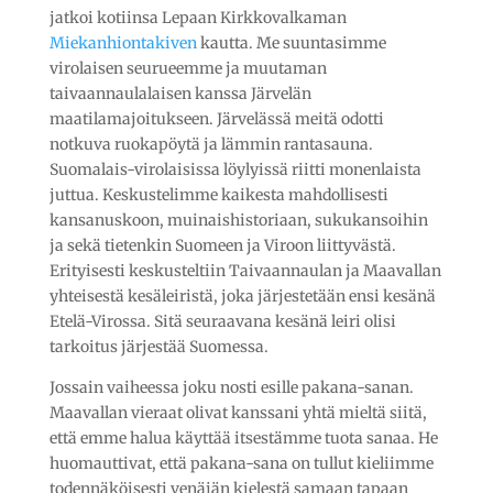
jatkoi kotiinsa Lepaan Kirkkovalkaman
Miekanhiontakiven
kautta. Me suuntasimme
virolaisen seurueemme ja muutaman
taivaannaulalaisen kanssa Järvelän
maatilamajoitukseen. Järvelässä meitä odotti
notkuva ruokapöytä ja lämmin rantasauna.
Suomalais-virolaisissa löylyissä riitti monenlaista
juttua. Keskustelimme kaikesta mahdollisesti
kansanuskoon, muinaishistoriaan, sukukansoihin
ja sekä tietenkin Suomeen ja Viroon liittyvästä.
Erityisesti keskusteltiin Taivaannaulan ja Maavallan
yhteisestä kesäleiristä, joka järjestetään ensi kesänä
Etelä-Virossa. Sitä seuraavana kesänä leiri olisi
tarkoitus järjestää Suomessa.
Jossain vaiheessa joku nosti esille pakana-sanan.
Maavallan vieraat olivat kanssani yhtä mieltä siitä,
että emme halua käyttää itsestämme tuota sanaa. He
huomauttivat, että pakana-sana on tullut kieliimme
todennäköisesti venäjän kielestä samaan tapaan