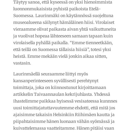
Täytyy sanoa, että kyseessä on yksi hienoimmista
luonnonmukaisista pyhistä paikoista Etelä-
Suomessa. Laurinmäki on käytännössä suojeltuna
museoalueena säilynyt hämäläinen hiisi. Virolaiset
vieraamme olivat paikasta aivan yhtä vaikuttuneita
ja vuolivat hopeaa lähteeseen samaan tapaan kuin
virolaisella pyhällä paikalla. “Emme tienneetkään,
että teillä on Suomessa tällaisia hiisiä”, totesi yksi
heistä. Emme mekään vielä jonkin aikaa sitten,
vastasin.
Laurinmäellä seuraamme liittyi myös
kansanperinteeseen syvällisesti perehtynyt
toimittaja, joka on kiinnostunut kirjoittamaan
artikkelin Taivaannaulan kekrijuhlasta. Yhdessä
ihastelimme paikkaa hyisessä vesisateessa kunnnes
uusi toimittajatuttavuutemme ehdotti, että mitä jos
ajaisimme takaisin Helsinkiin Riihimäen kautta ja
piipahtaisimme hänen luonaan vähän syömässä ja
kuivattelemassa vaatteitamme. Hänen pitäisi vaan