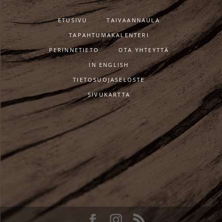
ETUSIVU
TAIVAANNAULA
TAPAHTUMAKALENTERI
PERINNETIETO
OTA YHTEYTTÄ
IN ENGLISH
TIETOSUOJASELOSTE
SIVUKARTTA