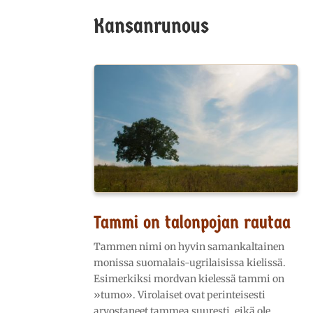
Kansanrunous
Tammi on talonpojan rautaa
Tammen nimi on hyvin samankaltainen
monissa suomalais-ugrilaisissa kielissä.
Esimerkiksi mordvan kielessä tammi on
»tumo». Virolaiset ovat perinteisesti
arvostaneet tammea suuresti, eikä ole