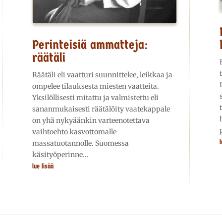
Perinteisiä ammatteja:
räätäli
Räätäli eli vaatturi suunnittelee, leikkaa ja
ompelee tilauksesta miesten vaatteita.
Yksilöllisesti mitattu ja valmistettu eli
sananmukaisesti räätälöity vaatekappale
on yhä nykyäänkin varteenotettava
vaihtoehto kasvottomalle
l
massatuotannolle. Suomessa
käsityöperinne...
lue lisää