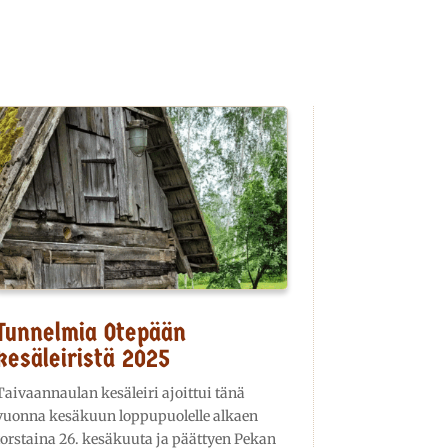
Tunnelmia Otepään
kesäleiristä 2025
Taivaannaulan kesäleiri ajoittui tänä
vuonna kesäkuun loppupuolelle alkaen
torstaina 26. kesäkuuta ja päättyen Pekan