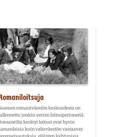
Romaniloitsuja
Suomen romaniväestön keskuudesta on
tallennettu jonkin verran loitsuperinnettä.
Romaneilta kerätyt loitsut ovat hyvin
samanlaisia kuin valtaväestön vastaavat:
verenseisautuksia, eläinten loihtimisia,