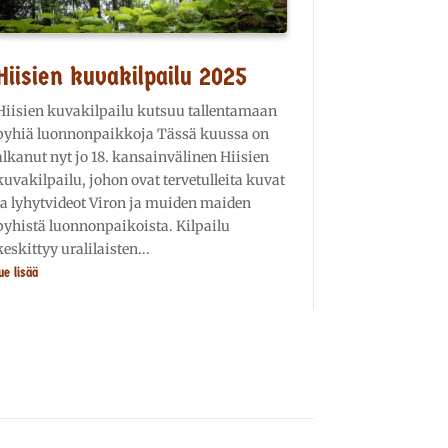
Hiisien kuvakilpailu 2025
Hiisien kuvakilpailu kutsuu tallentamaan
pyhiä luonnonpaikkoja Tässä kuussa on
alkanut nyt jo 18. kansainvälinen Hiisien
kuvakilpailu, johon ovat tervetulleita kuvat
ja lyhytvideot Viron ja muiden maiden
pyhistä luonnonpaikoista. Kilpailu
keskittyy uralilaisten...
ue lisää