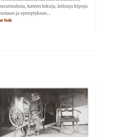
parannuksia, kateen lukuja, loitsuja kipuja
vastaan ja synnytyksen...
ue lisää