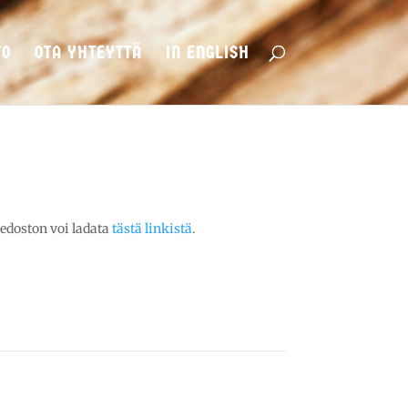
TO
OTA YHTEYTTÄ
IN ENGLISH
edoston voi ladata
tästä linkistä
.