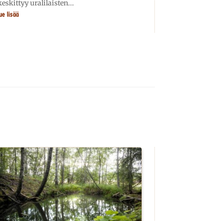
keskittyy uralilaisten...
ue lisää