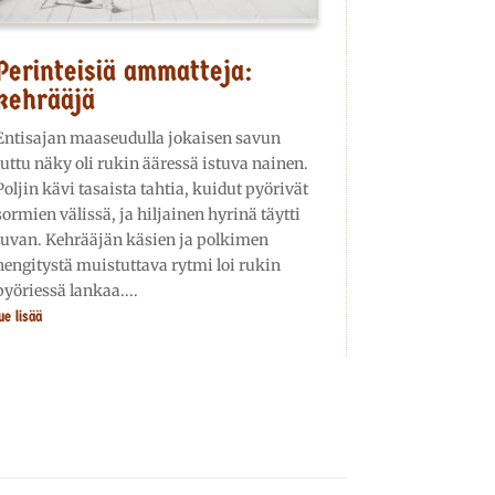
Perinteisiä ammatteja:
kehrääjä
Entisajan maaseudulla jokaisen savun
tuttu näky oli rukin ääressä istuva nainen.
Poljin kävi tasaista tahtia, kuidut pyörivät
sormien välissä, ja hiljainen hyrinä täytti
tuvan. Kehrääjän käsien ja polkimen
hengitystä muistuttava rytmi loi rukin
pyöriessä lankaa....
ue lisää