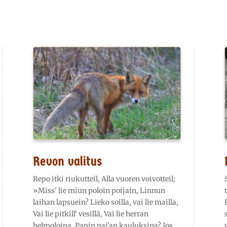
Revon valitus
Repo itki riukutteil, Alla vuoren voivotteil;
»Miss' lie miun poloin poijain, Linnun
laihan lapsuein? Lieko soilla, vai lie mailla,
Vai lie pitkill' vesillä, Vai lie herran
helmoloina, Papin pai'an kauluksina? Jos