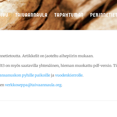
SIVU
TAIVAANNAULA
TAPAHTUMAT
PERINNETIE
etietoutta. Artikkelit on jaoteltu aihepiirin mukaan.
013 on myös saatavilla yhtenäinen, hieman muokattu pdf-versio. Ti
ansanuskon pyhille paikoille
ja
vuodenkierrolle
.
een
verkkoseppa@taivaannaula.org
.