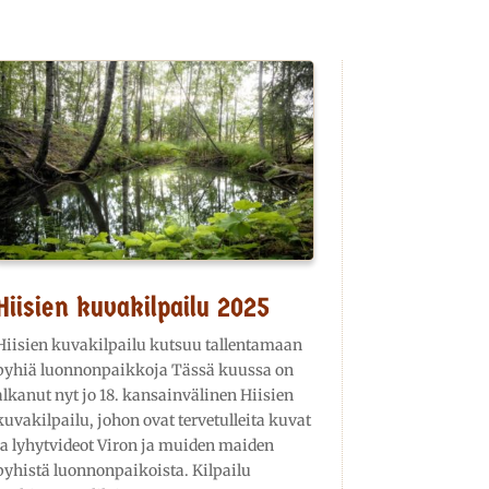
Hiisien kuvakilpailu 2025
Hiisien kuvakilpailu kutsuu tallentamaan
pyhiä luonnonpaikkoja Tässä kuussa on
alkanut nyt jo 18. kansainvälinen Hiisien
kuvakilpailu, johon ovat tervetulleita kuvat
ja lyhytvideot Viron ja muiden maiden
pyhistä luonnonpaikoista. Kilpailu