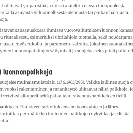
hallitsivat ympäristöä ja niissä ajateltiin olevan tuonpuoleista
aikalla asuvasta yliluonnollisesta olennosta tai paikan haltijasta.
moja.
llistavat kansanuskossa ihmisen vuorovaikutuksen luonnon kanssa
 rituaalisesti, esimerkiksi uhrilahjoja tuomalla, sekä noudattama
a on usein myös rukoiltu ja parannettu sairaita. Jokainen suomalaine
 pyhien luonnonpaikkojen säilymistä ja suojelua sekä pitää paikkoi
iä luonnonpaikkoja
jelee muinaismuistolaki (17.6.1963/295). Vaikka laillinen suoja 
sen vuoksi rakentaminen ja maankäyttö uhkaavat näitä paikkoja. J
siirretyiksi alkuperäiseltä paikaltaan rakennushankkeiden tieltä.
hankkeen. Hankkeen tarkoituksena on koota yhteen jo lähes
kartoittaa perimätiedon tuntemien paikkojen nykytilaa ja edistää
utta.