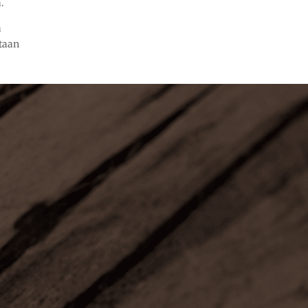
.
a
taan