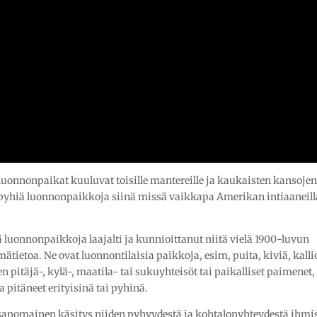
ät luonnonpaikat kuuluvat toisille mantereille ja kaukaisten kansoje
ä pyhiä luonnonpaikkoja siinä missä vaikkapa Amerikan intiaaneill
uonnonpaikkoja laajalti ja kunnioittanut niitä vielä 1900-luvun
imätietoa. Ne ovat luonnontilaisia paikkoja, esim, puita, kiviä, kalli
uten pitäjä-, kylä-, maatila- tai sukuyhteisöt tai paikalliset paimenet,
a pitäneet erityisinä tai pyhinä.
sanomainen käsitys niiden pyhyydestä ja kohtalonyhteydestä ihmi