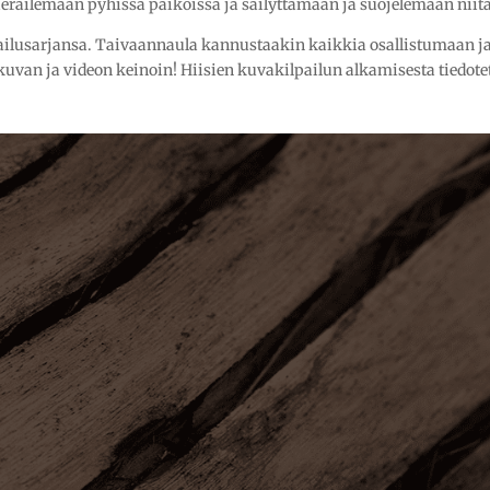
ierailemaan pyhissä paikoissa ja säilyttämään ja suojelemaan niitä
ailusarjansa. Taivaannaula kannustaakin kaikkia osallistumaan j
an ja videon keinoin! Hiisien kuvakilpailun alkamisesta tiedote