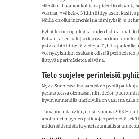
elämään. Luonnonkohteita pidettiin elävinä, ne 
voimaa, »väkeä». Niihin liittyy usein käsitys p
Näillä on ollut monenlaisia nimityksiä ja hah
Pyhät luonnonpaikat ja niiden haltijat mahdo
Paikan ja sen haltijan kanssa on kommunikoitu
paikkoihin liittyviä kieltoja. Pyhillä paikoill
voi nykyisinkin osaltaan edistää perinteisten
liittyvää perimätietoa elävänä.
Tieto suojelee perinteisiä pyh
Nyky-Suomessa kansanuskon pyhiä paikkoja suo
periaatteessa olemassa, niin tiedon puuttumi
hyvin tunnetuilla uhrikivillä on vaarana tulla 
Taivaannaula ry käynnisti vuonna 2013 Hiisi-
unohtuneita pyhien paikkojen perinteitä sekä 
niiden säilymistä ja yhteiskunnallista tunnettu