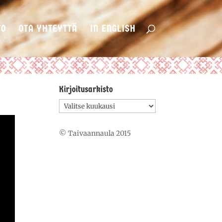
TO
OTA YHTEYTTÄ
IN ENGLISH
Kirjoitusarkisto
Kirjoitusarkisto
© Taivaannaula 2015