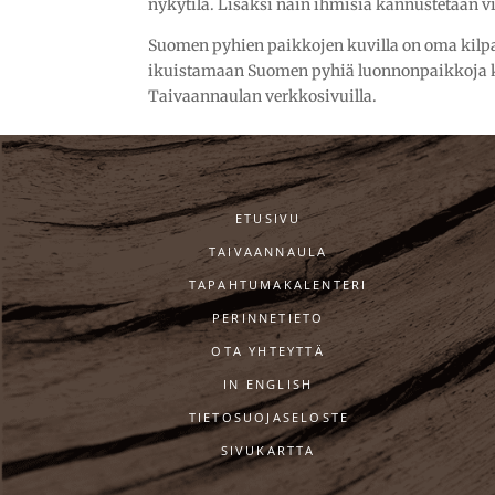
nykytila. Lisäksi näin ihmisiä kannustetaan v
Suomen pyhien paikkojen kuvilla on oma kilp
ikuistamaan Suomen pyhiä luonnonpaikkoja kuv
Taivaannaulan verkkosivuilla.
ETUSIVU
TAIVAANNAULA
TAPAHTUMAKALENTERI
PERINNETIETO
OTA YHTEYTTÄ
IN ENGLISH
TIETOSUOJASELOSTE
SIVUKARTTA