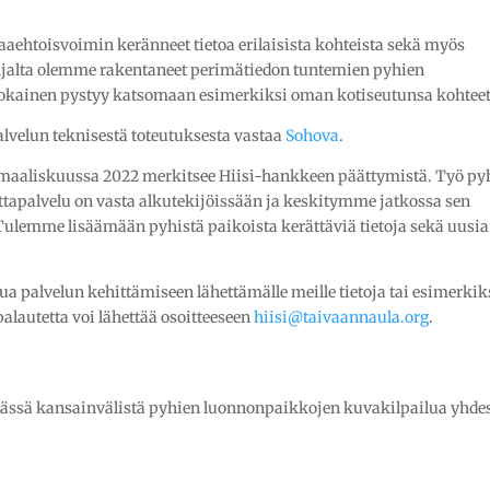
aehtoisvoimin keränneet tietoa erilaisista kohteista sekä myös
hjalta olemme rakentaneet perimätiedon tuntemien pyhien
jokainen pystyy katsomaan esimerkiksi oman kotiseutunsa kohteet
alvelun teknisestä toteutuksesta vastaa
Sohova
.
 maaliskuussa 2022 merkitsee Hiisi-hankkeen päättymistä. Työ py
tapalvelu on vasta alkutekijöissään ja keskitymme jatkossa sen
 Tulemme lisäämään pyhistä paikoista kerättäviä tietoja sekä uusia
ua palvelun kehittämiseen lähettämälle meille tietoja tai esimerkik
alautetta voi lähettää osoitteeseen
hiisi@taivaannaula.org
.
ässä kansainvälistä pyhien luonnonpaikkojen kuvakilpailua yhde