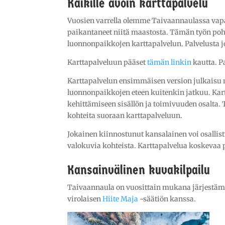
Kaikille avoin karttapalvelu
Vuosien varrella olemme Taivaannaulassa vapa
paikantaneet niitä maastosta. Tämän työn po
luonnonpaikkojen karttapalvelun. Palvelusta 
Karttapalveluun pääset
tämän linkin
kautta. P
Karttapalvelun ensimmäisen version julkaisu
luonnonpaikkojen eteen kuitenkin jatkuu. Kart
kehittämiseen sisällön ja toimivuuden osalta.
kohteita suoraan karttapalveluun.
Jokainen kiinnostunut kansalainen voi osallist
valokuvia kohteista. Karttapalvelua koskevaa p
Kansainvälinen kuvakilpailu
Taivaannaula on vuosittain mukana järjestäm
virolaisen
Hiite Maja
-säätiön kanssa.