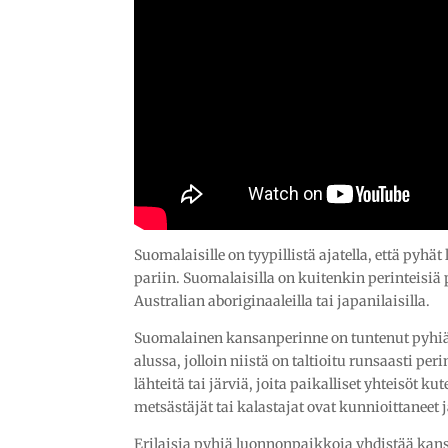
Suomalaisille on tyypillistä ajatella, että pyh
pariin. Suomalaisilla on kuitenkin perinteisi
Australian aboriginaaleilla tai japanilaisilla.
Suomalainen kansanperinne on tuntenut pyhiä l
alussa, jolloin niistä on taltioitu runsaasti per
lähteitä tai järviä, joita paikalliset yhteisöt k
metsästäjät tai kalastajat ovat kunnioittaneet j
Erilaisia pyhiä luonnonpaikkoja yhdistää kan