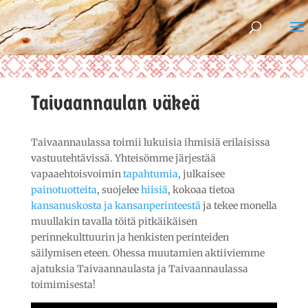
Taivaannaulan väkeä
Taivaannaulassa toimii lukuisia ihmisiä erilaisissa
vastuutehtävissä. Yhteisömme järjestää
vapaaehtoisvoimin
tapahtumia
, julkaisee
painotuotteita
, suojelee
hiisiä
, kokoaa tietoa
kansanuskosta ja kansanperinteestä
ja tekee monella
muullakin tavalla töitä pitkäikäisen
perinnekulttuurin ja henkisten perinteiden
säilymisen eteen. Ohessa muutamien aktiiviemme
ajatuksia Taivaannaulasta ja Taivaannaulassa
toimimisesta!