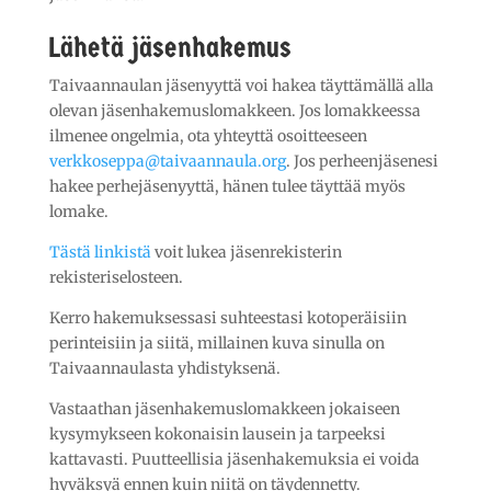
Lähetä jäsenhakemus
Taivaannaulan jäsenyyttä voi hakea täyttämällä alla
olevan jäsenhakemuslomakkeen. Jos lomakkeessa
ilmenee ongelmia, ota yhteyttä osoitteeseen
verkkoseppa@taivaannaula.org
. Jos perheenjäsenesi
hakee perhejäsenyyttä, hänen tulee täyttää myös
lomake.
Tästä linkistä
voit lukea jäsenrekisterin
rekisteriselosteen.
Kerro hakemuksessasi suhteestasi kotoperäisiin
perinteisiin ja siitä, millainen kuva sinulla on
Taivaannaulasta yhdistyksenä.
Vastaathan jäsenhakemuslomakkeen jokaiseen
kysymykseen kokonaisin lausein ja tarpeeksi
kattavasti. Puutteellisia jäsenhakemuksia ei voida
hyväksyä ennen kuin niitä on täydennetty.