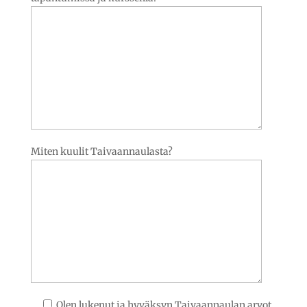
Miten kuulit Taivaannaulasta?
Olen lukenut ja hyväksyn Taivaannaulan arvot.