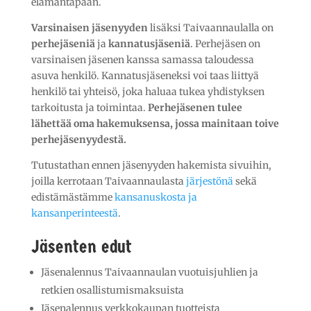
elämäntapaan.
Varsinaisen jäsenyyden
lisäksi Taivaannaulalla on
perhejäseniä
ja
kannatusjäseniä
. Perhejäsen on
varsinaisen jäsenen kanssa samassa taloudessa
asuva henkilö. Kannatusjäseneksi voi taas liittyä
henkilö tai yhteisö, joka haluaa tukea yhdistyksen
tarkoitusta ja toimintaa.
Perhejäsenen tulee
lähettää oma hakemuksensa, jossa mainitaan toive
perhejäsenyydestä.
Tutustathan ennen jäsenyyden hakemista sivuihin,
joilla kerrotaan Taivaannaulasta
järjestönä
sekä
edistämästämme
kansanuskosta ja
kansanperinteestä
.
Jäsenten edut
Jäsenalennus Taivaannaulan vuotuisjuhlien ja
retkien osallistumismaksuista
Jäsenalennus verkkokaupan tuotteista