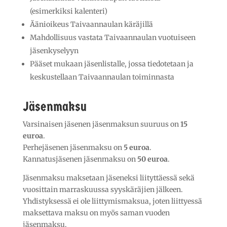
(esimerkiksi kalenteri)
Äänioikeus Taivaannaulan käräjillä
Mahdollisuus vastata Taivaannaulan vuotuiseen
jäsenkyselyyn
Pääset mukaan jäsenlistalle, jossa tiedotetaan ja
keskustellaan Taivaannaulan toiminnasta
Jäsenmaksu
Varsinaisen jäsenen jäsenmaksun suuruus on
15
euroa
.
Perhejäsenen jäsenmaksu on
5 euroa
.
Kannatusjäsenen jäsenmaksu on
50 euroa
.
Jäsenmaksu maksetaan jäseneksi liityttäessä sekä
vuosittain marraskuussa syyskäräjien jälkeen.
Yhdistyksessä ei ole liittymismaksua, joten liittyessä
maksettava maksu on myös saman vuoden
jäsenmaksu.