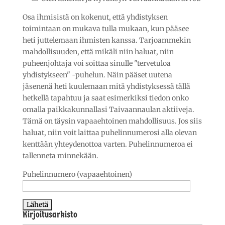
Osa ihmisistä on kokenut, että yhdistyksen
toimintaan on mukava tulla mukaan, kun pääsee
heti juttelemaan ihmisten kanssa. Tarjoammekin
mahdollisuuden, että mikäli niin haluat, niin
puheenjohtaja voi soittaa sinulle "tervetuloa
yhdistykseen" -puhelun. Näin pääset uutena
jäsenenä heti kuulemaan mitä yhdistyksessä tällä
hetkellä tapahtuu ja saat esimerkiksi tiedon onko
omalla paikkakunnallasi Taivaannaulan aktiiveja.
Tämä on täysin vapaaehtoinen mahdollisuus. Jos siis
haluat, niin voit laittaa puhelinnumerosi alla olevan
kenttään yhteydenottoa varten. Puhelinnumeroa ei
tallenneta minnekään.
Puhelinnumero (vapaaehtoinen)
Kirjoitusarkisto