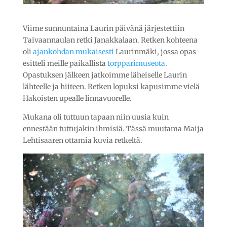
Viime sunnuntaina Laurin päivänä järjestettiin
Taivaannaulan retki Janakkalaan. Retken kohteena
oli
ajankohdan mukaisesti
Laurinmäki, jossa opas
esitteli meille paikallista
torpparimuseota
.
Opastuksen jälkeen jatkoimme läheiselle Laurin
lähteelle ja hiiteen. Retken lopuksi kapusimme vielä
Hakoisten upealle linnavuorelle.
Mukana oli tuttuun tapaan niin uusia kuin
ennestään tuttujakin ihmisiä. Tässä muutama Maija
Lehtisaaren ottamia kuvia retkeltä.