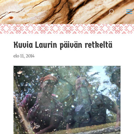
Kuvia Laurin päivän retkeltä
elo 11, 2014