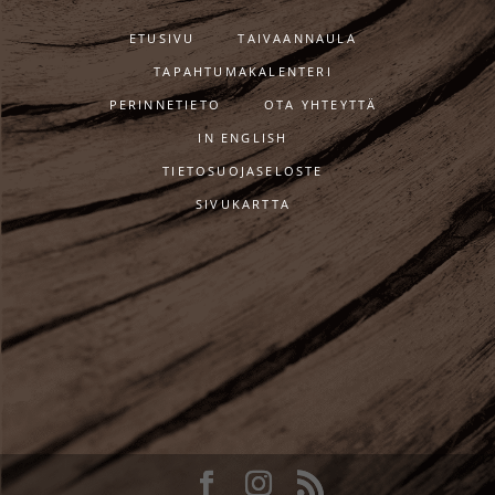
ETUSIVU
TAIVAANNAULA
TAPAHTUMAKALENTERI
PERINNETIETO
OTA YHTEYTTÄ
IN ENGLISH
TIETOSUOJASELOSTE
SIVUKARTTA