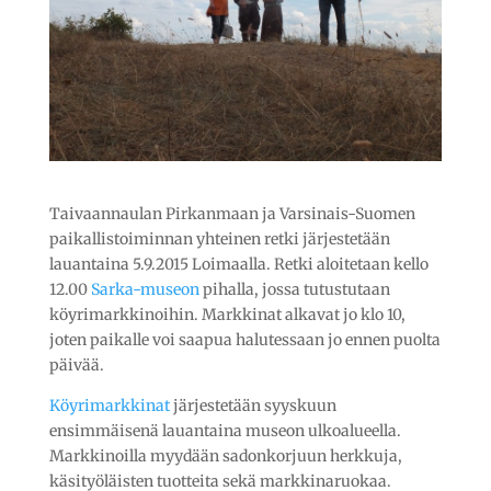
Taivaannaulan Pirkanmaan ja Varsinais-Suomen
paikallistoiminnan yhteinen retki järjestetään
lauantaina 5.9.2015 Loimaalla. Retki aloitetaan kello
12.00
Sarka-museon
pihalla, jossa tutustutaan
köyrimarkkinoihin. Markkinat alkavat jo klo 10,
joten paikalle voi saapua halutessaan jo ennen puolta
päivää.
Köyrimarkkinat
järjestetään syyskuun
ensimmäisenä lauantaina museon ulkoalueella.
Markkinoilla myydään sadonkorjuun herkkuja,
käsityöläisten tuotteita sekä markkinaruokaa.