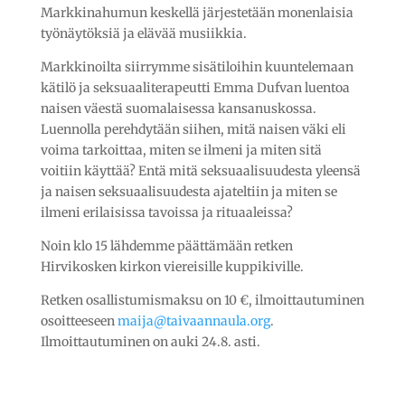
Markkinahumun keskellä järjestetään monenlaisia
työnäytöksiä ja elävää musiikkia.
Markkinoilta siirrymme sisätiloihin kuuntelemaan
kätilö ja seksuaaliterapeutti Emma Dufvan luentoa
naisen väestä suomalaisessa kansanuskossa.
Luennolla perehdytään siihen, mitä naisen väki eli
voima tarkoittaa, miten se ilmeni ja miten sitä
voitiin käyttää? Entä mitä seksuaalisuudesta yleensä
ja naisen seksuaalisuudesta ajateltiin ja miten se
ilmeni erilaisissa tavoissa ja rituaaleissa?
Noin klo 15 lähdemme päättämään retken
Hirvikosken kirkon viereisille kuppikiville.
Retken osallistumismaksu on 10 €, ilmoittautuminen
osoitteeseen
maija@taivaannaula.org
.
Ilmoittautuminen on auki 24.8. asti.