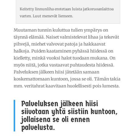
Keitetty linnunliha erotetaan luista jatkoruoanlaittoa
varten. Luut menevät liemeen.
Muutaman tunnin kuluttua tulien ympärys on
täynnä elämää. Naiset valmistelevat lihaa ja tekevät
pihvejä, miehet valvovat patoja ja hakkaavat
halkoja. Puiden kaataminen pyhässä hiidessä on
kielletty, minkä vuoksi halot tuodaan mukana. On
myös niitä, jotka vastaavat puhtaudesta hiidessä.
Palveluksen jälkeen hiisi jätetään samaan
koskemattomaan kuntoon, jossa se oli. Tämän takia
mm. veritahrat kaavitaan huolellisesti pois lumesta.
Palveluksen jälkeen hiisi
siivotaan yhtä siistiin kuntoon,
jollaisena se oli ennen
palvelusta.