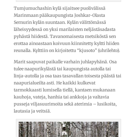
Tumjumuchashin kylä sijaitsee puolivälissä
Marinmaan pääkaupungista Joshkar-Olasta
Sernurin kylän suuntaan. Kylän välittömässä
läheisyydessä on yksi marilaisten neljästäsadasta
pyhästä hiidestä. Tavanomaisesta metsiköstä sen
erottaa ainoastaan koivuun kiinnitetty kyltti hiiden
reunalla. Kylttiin on kirjoitettu “kjusoto” (uhrilehto).
Marit saapuvat paikalle varhain juhlapyhänä. Osa
tulee naapurikylästä tai kaupungista autolla tai
linja-autolla ja osa taas tasavallan toisesta päästä tai
naapurialueilta asti. He kaikki kulkevat
tarmokkaasti lumisella tiellä, kantaen mukanaan
kauhoja, vateja, hanhia tai ankkoja ja valtavia
pusseja viljasuurimoita sekä aterimia – lusikoita,
lautasia ja veitsiä.