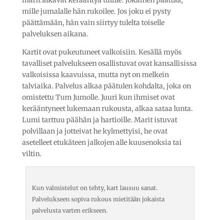
mille jumalalle hän rukoilee. Jos joku ei pysty
päättämään, hän vain siirtyy tulelta toiselle
palveluksen aikana.
Kartit ovat pukeutuneet valkoisiin. Kesällä myös
tavalliset palvelukseen osallistuvat ovat kansallisissa
valkoisissa kaavuissa, mutta nyt on melkein
talviaika. Palvelus alkaa päätulen kohdalta, joka on
omistettu Tum Jumolle. Juuri kun ihmiset ovat
kerääntyneet lukemaan rukousta, alkaa sataa lunta.
Lumi tarttuu päähän ja hartioille. Marit istuvat
polvillaan ja jotteivat he kylmettyisi, he ovat
asetelleet etukäteen jalkojen alle kuusenoksia tai
viltin.
Kun valmistelut on tehty, kart lausuu sanat.
Palvelukseen sopiva rukous mietitään jokaista
palvelusta varten erikseen.