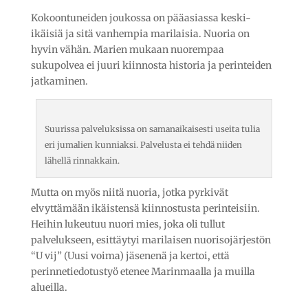
Kokoontuneiden joukossa on pääasiassa keski-
ikäisiä ja sitä vanhempia marilaisia. Nuoria on
hyvin vähän. Marien mukaan nuorempaa
sukupolvea ei juuri kiinnosta historia ja perinteiden
jatkaminen.
Suurissa palveluksissa on samanaikaisesti useita tulia
eri jumalien kunniaksi. Palvelusta ei tehdä niiden
lähellä rinnakkain.
Mutta on myös niitä nuoria, jotka pyrkivät
elvyttämään ikäistensä kiinnostusta perinteisiin.
Heihin lukeutuu nuori mies, joka oli tullut
palvelukseen, esittäytyi marilaisen nuorisojärjestön
“U vij” (Uusi voima) jäsenenä ja kertoi, että
perinnetiedotustyö etenee Marinmaalla ja muilla
alueilla.