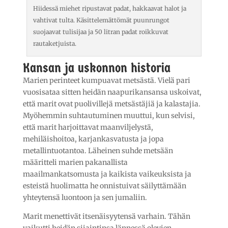
Hiidessä miehet ripustavat padat, hakkaavat halot ja
vahtivat tulta. Käsittelemättömät puunrungot
suojaavat tulisijaa ja 50 litran padat roikkuvat
rautaketjuista.
Kansan ja uskonnon historia
Marien perinteet kumpuavat metsästä. Vielä pari
vuosisataa sitten heidän naapurikansansa uskoivat,
että marit ovat puolivillejä metsästäjiä ja kalastajia.
Myöhemmin suhtautuminen muuttui, kun selvisi,
että marit harjoittavat maanviljelystä,
mehiläishoitoa, karjankasvatusta ja jopa
metallintuotantoa. Läheinen suhde metsään
määritteli marien pakanallista
maailmankatsomusta ja kaikista vaikeuksista ja
esteistä huolimatta he onnistuivat säilyttämään
yhteytensä luontoon ja sen jumaliin.
Marit menettivät itsenäisyytensä varhain. Tähän