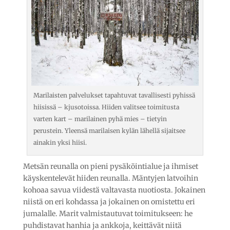
Marilaisten palvelukset tapahtuvat tavallisesti pyhissä
hiisissä – kjusotoissa. Hiiden valitsee toimitusta
varten kart – marilainen pyhä mies – tietyin
perustein. Yleensä marilaisen kylän lähellä sijaitsee
ainakin yksi hiisi.
Metsän reunalla on pieni pysäköintialue ja ihmiset
käyskentelevät hiiden reunalla. Mäntyjen latvoihin
kohoaa savua viidestä valtavasta nuotiosta. Jokainen
niistä on eri kohdassa ja jokainen on omistettu eri
jumalalle. Marit valmistautuvat toimitukseen: he
puhdistavat hanhia ja ankkoja, keittävät niitä