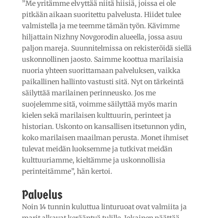
”Me yritämme elvyttää niitä hiisiä, joissa ei ole
pitkään aikaan suoritettu palvelusta. Hiidet tulee
valmistella ja me teemme tämän työn. Kävimme
hiljattain Nizhny Novgorodin alueella, jossa asuu
paljon mareja. Suunnitelmissa on rekisteröidä siellä
uskonnollinen jaosto. Saimme koottua marilaisia
nuoria yhteen suorittamaan palveluksen, vaikka
paikallinen hallinto vastusti sitä. Nyt on tärkeintä
säilyttää marilainen perinneusko. Jos me
suojelemme sitä, voimme säilyttää myös marin
kielen sekä marilaisen kulttuurin, perinteet ja
historian. Uskonto on kansallisen itsetunnon ydin,
koko marilaisen maailman perusta. Monet ihmiset
tulevat meidän luoksemme ja tutkivat meidän
kulttuuriamme, kieltämme ja uskonnollisia
perinteitämme”, hän kertoi.
Palvelus
Noin 14 tunnin kuluttua linturuoat ovat valmiita ja
marit alkavat kerääntyä tulille. Jokainen päättää,