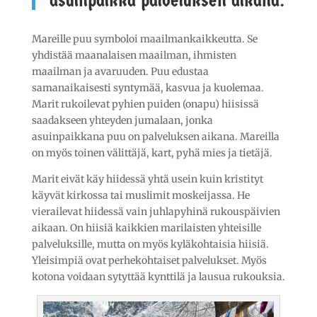
asuinpaikka palveluksen aikana.
Mareille puu symboloi maailmankaikkeutta. Se
yhdistää maanalaisen maailman, ihmisten
maailman ja avaruuden. Puu edustaa
samanaikaisesti syntymää, kasvua ja kuolemaa.
Marit rukoilevat pyhien puiden (onapu) hiisissä
saadakseen yhteyden jumalaan, jonka
asuinpaikkana puu on palveluksen aikana. Mareilla
on myös toinen välittäjä, kart, pyhä mies ja tietäjä.
Marit eivät käy hiidessä yhtä usein kuin kristityt
käyvät kirkossa tai muslimit moskeijassa. He
vierailevat hiidessä vain juhlapyhinä rukouspäivien
aikaan. On hiisiä kaikkien marilaisten yhteisille
palveluksille, mutta on myös kyläkohtaisia hiisiä.
Yleisimpiä ovat perhekohtaiset palvelukset. Myös
kotona voidaan sytyttää kynttilä ja lausua rukouksia.