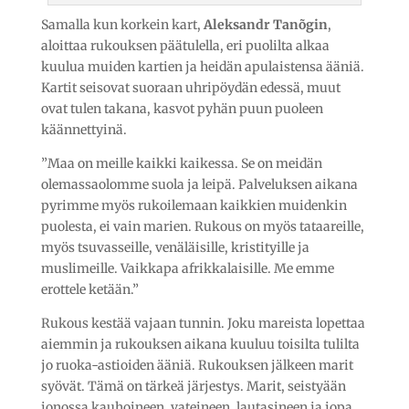
Samalla kun korkein kart,
Aleksandr Tanõgin
,
aloittaa rukouksen päätulella, eri puolilta alkaa
kuulua muiden kartien ja heidän apulaistensa ääniä.
Kartit seisovat suoraan uhripöydän edessä, muut
ovat tulen takana, kasvot pyhän puun puoleen
käännettyinä.
”Maa on meille kaikki kaikessa. Se on meidän
olemassaolomme suola ja leipä. Palveluksen aikana
pyrimme myös rukoilemaan kaikkien muidenkin
puolesta, ei vain marien. Rukous on myös tataareille,
myös tsuvasseille, venäläisille, kristityille ja
muslimeille. Vaikkapa afrikkalaisille. Me emme
erottele ketään.”
Rukous kestää vajaan tunnin. Joku mareista lopettaa
aiemmin ja rukouksen aikana kuuluu toisilta tulilta
jo ruoka-astioiden ääniä. Rukouksen jälkeen marit
syövät. Tämä on tärkeä järjestys. Marit, seistyään
jonossa kauhoineen, vateineen, lautasineen ja jopa