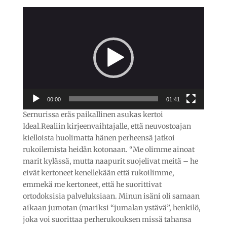
Videotoistin
00:00
01:41
Sernurissa eräs paikallinen asukas kertoi
Ideal.Realiin kirjeenvaihtajalle, että neuvostoajan
kielloista huolimatta hänen perheensä jatkoi
rukoilemista heidän kotonaan. “Me olimme ainoat
marit kylässä, mutta naapurit suojelivat meitä – he
eivät kertoneet kenellekään että rukoilimme,
emmekä me kertoneet, että he suorittivat
ortodoksisia palveluksiaan. Minun isäni oli samaan
aikaan jumotan (mariksi “jumalan ystävä”, henkilö,
joka voi suorittaa perherukouksen missä tahansa