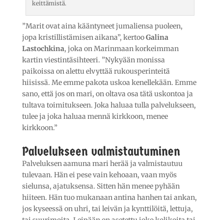
keittämistä.
”Marit ovat aina kääntyneet jumaliensa puoleen,
jopa kristillistämisen aikana”, kertoo
Galina
Lastochkina
, joka on Marinmaan korkeimman
kartin viestintäsihteeri. ”Nykyään monissa
paikoissa on alettu elvyttää rukousperinteitä
hiisissä. Me emme pakota uskoa kenellekään. Emme
sano, että jos on mari, on oltava osa tätä uskontoa ja
tultava toimitukseen. Joka haluaa tulla palvelukseen,
tulee ja joka haluaa mennä kirkkoon, menee
kirkkoon.”
Palvelukseen valmistautuminen
Palveluksen aamuna mari herää ja valmistautuu
tulevaan. Hän ei pese vain kehoaan, vaan myös
sielunsa, ajatuksensa. Sitten hän menee pyhään
hiiteen. Hän tuo mukanaan antina hanhen tai ankan,
jos kyseessä on uhri, tai leivän ja kynttilöitä, lettuja,
tai suurimoita. Leipään on asetettu joko kolikoita tai