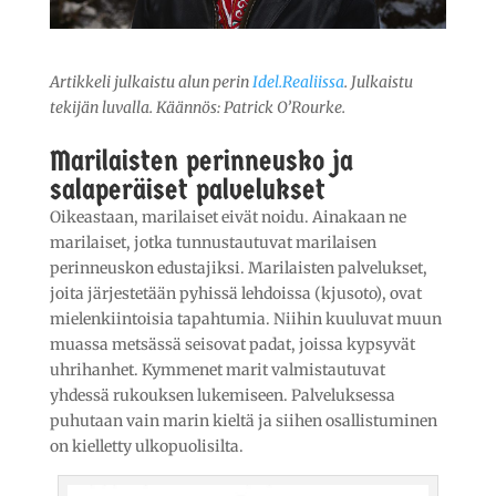
Artikkeli julkaistu alun perin
Idel.Realiissa
. Julkaistu
tekijän luvalla. Käännös: Patrick O’Rourke.
Marilaisten perinneusko ja
salaperäiset palvelukset
Oikeastaan, marilaiset eivät noidu. Ainakaan ne
marilaiset, jotka tunnustautuvat marilaisen
perinneuskon edustajiksi. Marilaisten palvelukset,
joita järjestetään pyhissä lehdoissa (kjusoto), ovat
mielenkiintoisia tapahtumia. Niihin kuuluvat muun
muassa metsässä seisovat padat, joissa kypsyvät
uhrihanhet. Kymmenet marit valmistautuvat
yhdessä rukouksen lukemiseen. Palveluksessa
puhutaan vain marin kieltä ja siihen osallistuminen
on kielletty ulkopuolisilta.