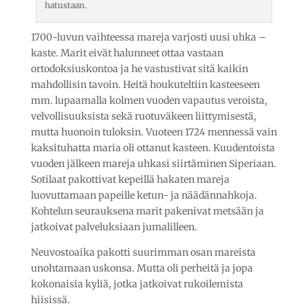
hatustaan.
1700-luvun vaihteessa mareja varjosti uusi uhka –
kaste. Marit eivät halunneet ottaa vastaan
ortodoksiuskontoa ja he vastustivat sitä kaikin
mahdollisin tavoin. Heitä houkuteltiin kasteeseen
mm. lupaamalla kolmen vuoden vapautus veroista,
velvollisuuksista sekä ruotuväkeen liittymisestä,
mutta huonoin tuloksin. Vuoteen 1724 mennessä vain
kaksituhatta maria oli ottanut kasteen. Kuudentoista
vuoden jälkeen mareja uhkasi siirtäminen Siperiaan.
Sotilaat pakottivat kepeillä hakaten mareja
luovuttamaan papeille ketun- ja näädännahkoja.
Kohtelun seurauksena marit pakenivat metsään ja
jatkoivat palveluksiaan jumalilleen.
Neuvostoaika pakotti suurimman osan mareista
unohtamaan uskonsa. Mutta oli perheitä ja jopa
kokonaisia kyliä, jotka jatkoivat rukoilemista
hiisissä.