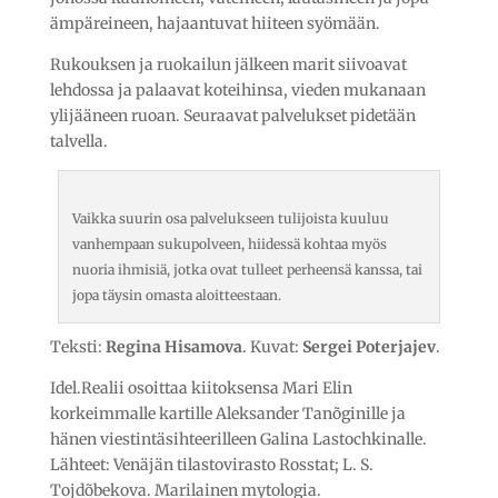
ämpäreineen, hajaantuvat hiiteen syömään.
Rukouksen ja ruokailun jälkeen marit siivoavat
lehdossa ja palaavat koteihinsa, vieden mukanaan
ylijääneen ruoan. Seuraavat palvelukset pidetään
talvella.
Vaikka suurin osa palvelukseen tulijoista kuuluu
vanhempaan sukupolveen, hiidessä kohtaa myös
nuoria ihmisiä, jotka ovat tulleet perheensä kanssa, tai
jopa täysin omasta aloitteestaan.
Teksti:
Regina Hisamova
. Kuvat:
Sergei Poterjajev
.
Idel.Realii osoittaa kiitoksensa Mari Elin
korkeimmalle kartille Aleksander Tanõginille ja
hänen viestintäsihteerilleen Galina Lastochkinalle.
Lähteet: Venäjän tilastovirasto Rosstat; L. S.
Tojdõbekova. Marilainen mytologia.