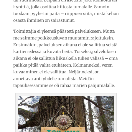
kynttilä, jolla osoittaa kiitosta jumalalle. Samoin
tuodaan pyyhe tai paita – riippuen siitä, mistä kehon
osasta ihminen on sairastunut.
Toimittajia ei yleensä päästetä palvelukseen. Mutta
me saimme poikkeusluvan muutamin rajoituksin.
Ensinnäkin, palveluksen aikana ei ole sallittua seistä
kartien edessä ja kuvata heitä. Toiseksi,palveluksen
aikana ei ole sallittua liikuskella tulien välissä – oma
paikka pitää valita etukäteen. Kolmanneksi, veren
kuvaaminen ei ole sallittua. Neljänneksi, on
annettava anti yhdelle jumalista. Meidän
tapauksessamme se oli rahaa marien pääjumalalle.