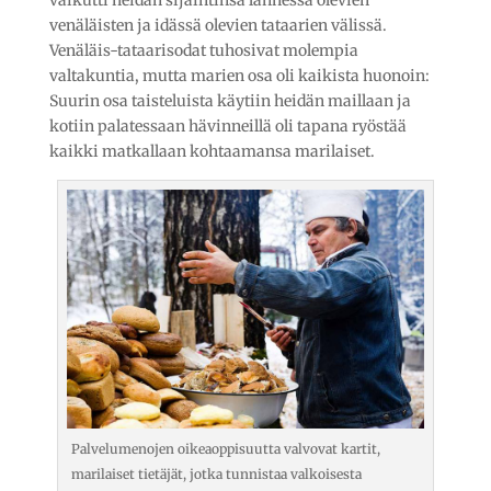
vaikutti heidän sijaintinsa lännessä olevien
venäläisten ja idässä olevien tataarien välissä.
Venäläis-tataarisodat tuhosivat molempia
valtakuntia, mutta marien osa oli kaikista huonoin:
Suurin osa taisteluista käytiin heidän maillaan ja
kotiin palatessaan hävinneillä oli tapana ryöstää
kaikki matkallaan kohtaamansa marilaiset.
Palvelumenojen oikeaoppisuutta valvovat kartit,
marilaiset tietäjät, jotka tunnistaa valkoisesta