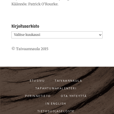
Käännös: Patrick O’Rourke.
Kirjoitusarkisto
Kirjoitusarkisto
© Taivaannaula 2015
ETUSIVU
TAIVAANNAULA
TAPAHTUMAKALENTERI
PERINNETIETO
OTA YHTEYTTÄ
IN ENGLISH
TIETOSUOJASELOSTE