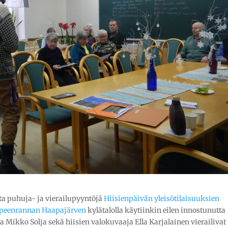
ta puhuja- ja vierailupyyntöjä
Hiisienpäivän yleisötilaisuuksien
peenrannan Haapajärven
kylätalolla käytiinkin eilen innostunutta
Mikko Solja sekä hiisien valokuvaaja Ella Karjalainen vierailivat