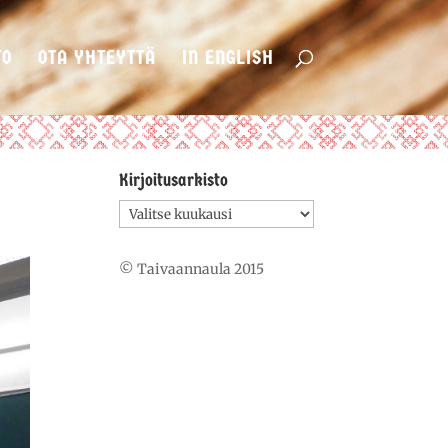
TO
OTA YHTEYTTÄ
IN ENGLISH
Kirjoitusarkisto
Kirjoitusarkisto
© Taivaannaula 2015