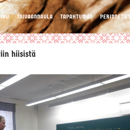
SIVU
TAIVAANNAULA
TAPAHTUMAT
PERINNETIE
in hiisistä