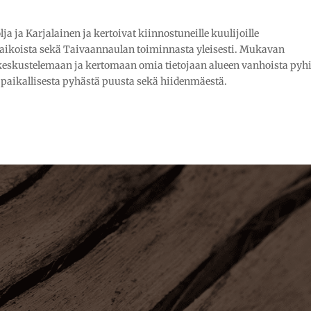
ja ja Karjalainen ja kertoivat kiinnostuneille kuulijoille
aikoista sekä Taivaannaulan toiminnasta yleisesti. Mukavan
keskustelemaan ja kertomaan omia tietojaan alueen vanhoista pyh
paikallisesta pyhästä puusta sekä hiidenmäestä.