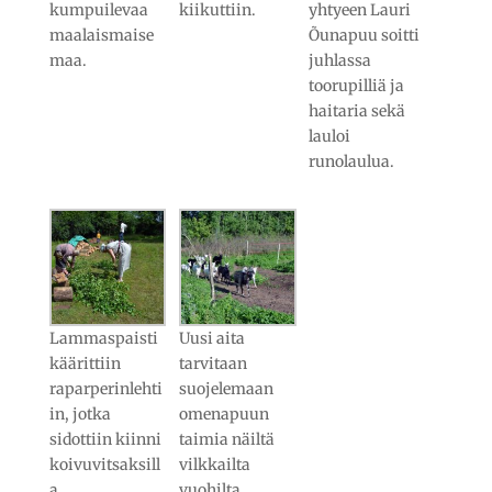
kumpuilevaa
kiikuttiin.
yhtyeen Lauri
maalaismaise
Õunapuu soitti
maa.
juhlassa
toorupilliä ja
haitaria sekä
lauloi
runolaulua.
Lammaspaisti
Uusi aita
käärittiin
tarvitaan
raparperinlehti
suojelemaan
in, jotka
omenapuun
sidottiin kiinni
taimia näiltä
koivuvitsaksill
vilkkailta
a.
vuohilta.