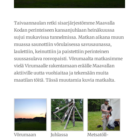
Taivaannaulan retki sisarjärjestömme Maavalla
Kodan perinteiseen kansanjuhlaan heinäkuussa
sujui mukavissa tunnelmissa. Matkan aikana muun
muassa saunottiin võrulaisessa savusaunassa,
laulettiin, keinuttiin ja paistettiin perinteinen
suussasulava rosvopaisti. Võrumaalta matkasimme
vielä Virumaalle rakentamaan eräälle Maavallan
aktiiville uutta vuohiaitaa ja tekemään muita
maatilan töitä. Tässä muutamia kuvia matkalta.
Võrumaan
Juhlassa
Metsatöll-