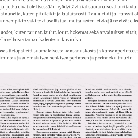
a, jotka eivät ole itsessään hyödyttäviä tai suoranaisesti tuottavia
nuneita, kuten piirileikit ja laulutanssit. Laululeikit ja -tanssit o
anhempikin väki toki osallistua, mutta lasten leikkejä ne eivät olle
dot, kuten tarinat, laulut, lorut, hokemat sekä arvoitukset, vitsit,
lla sellaisia tämän kalenterin kuviinkin.
sas tietopaketti suomalaisesta kansanuskosta ja kansanperinteest
oimintaa ja suomalaisen henkisen perinteen ja perinnekulttuurin