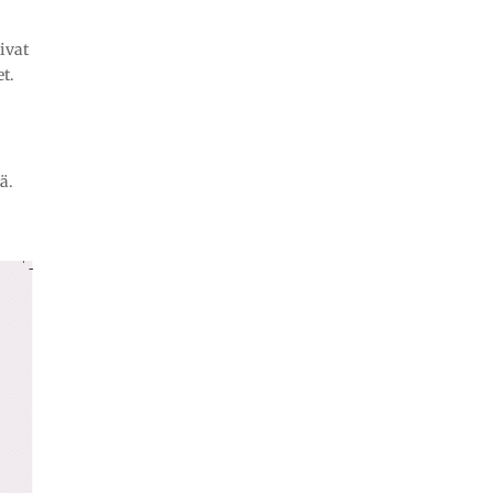
livat
et.
ä.