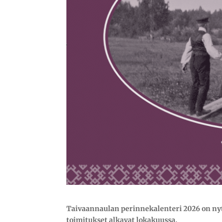
Taivaannaulan perinnekalenteri 2026 on nyt
toimitukset alkavat lokakuussa.