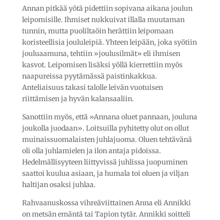
Annan pitkää yötä pidettiin sopivana aikana joulun
leipomisille. Ihmiset nukkuivat illalla muutaman
tunnin, mutta puoliltaöin herättiin leipomaan
koristeellisia joululeipiä. Yhteen leipään, joka syötiin
jouluaamuna, tehtiin »joulusilmät» eli ihmisen
kasvot. Leipomisen lisäksi yöllä kierrettiin myös
naapureissa pyytämässä paistinkakkua.
Anteliaisuus takasi talolle leivän vuotuisen
riittämisen ja hyvän kalansaaliin.
Sanottiin myös, että »Annana oluet pannaan, jouluna
joukolla juodaan». Loitsuilla pyhitetty olut on ollut
muinaissuomalaisten juhlajuoma. Oluen tehtävänä
oli olla juhlamielen ja ilon antaja pidoissa.
Hedelmällisyyteen liittyvissä juhlissa juopuminen
saattoi kuulua asiaan, ja humala toi oluen ja viljan
haltijan osaksi juhlaa.
Rahvaanuskossa vihreäviittainen Anna eli Annikki
on metsän emäntä tai Tapion tytär. Annikki soitteli