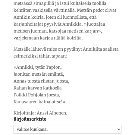
metsässä simapilliä ja istui kultaisella tuolilla
kehräten vaskisella värttinällä. Metsän pedot olivat
Annikin koiria, joten oli luonnollista, että
karjanhoitajat pyysivät Annikkia, »juottajaa
metisen juoman, katsojaa metisen karjan»,
varjelemaan karjaa näiltä koirilta.
Metsälle lähtevä mies on pyytänyt Annikilta saalista
esimerkiksi tähän tapaan:
»Annikki, tytär Tapion,
Juonitar, metsän emäntä,
Annas tuosta riistan juosta,
Rahan karvan katkoella
Poikki Pohjolan joesta,
Kanasaaren kainaloitse!»
Kirjoittaja: Anssi Alhonen.
Kirjoitusarkisto
Kirjoitusarkisto