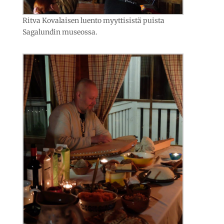
Ritva Kovalaisen luento myyttisistä puista
Sagalundin museossa.