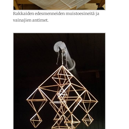
Rakkaiden edesmenneiden muistoesineitä ja
vainajien antimet.