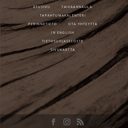
ETUSIVU
TAIVAANNAULA
TAPAHTUMAKALENTERI
PERINNETIETO
OTA YHTEYTTÄ
IN ENGLISH
TIETOSUOJASELOSTE
SIVUKARTTA